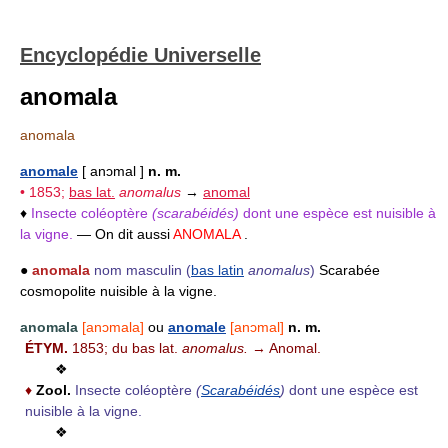
Encyclopédie Universelle
anomala
anomala
anomale
[ anɔmal ]
n. m.
• 1853;
bas lat.
anomalus
→
anomal
♦
Insecte coléoptère
(scarabéidés)
dont une espèce est nuisible à
la vigne.
— On dit aussi
ANOMALA
.
●
anomala
nom masculin
(
bas latin
anomalus
)
Scarabée
cosmopolite nuisible à la vigne.
anomala
[anɔmala]
ou
anomale
[anɔmal]
n. m.
ÉTYM.
1853; du bas lat.
anomalus.
→ Anomal.
❖
♦
Zool.
Insecte coléoptère
(
Scarabéidés
)
dont une espèce est
nuisible à la vigne.
❖