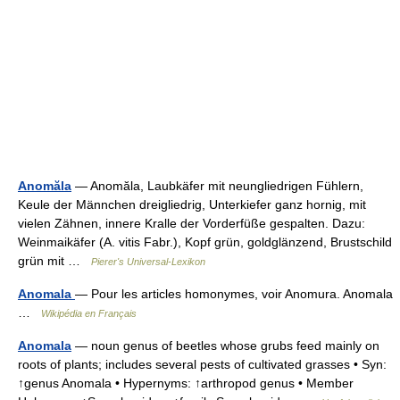
Anomăla
— Anomăla, Laubkäfer mit neungliedrigen Fühlern,
Keule der Männchen dreigliedrig, Unterkiefer ganz hornig, mit
vielen Zähnen, innere Kralle der Vorderfüße gespalten. Dazu:
Weinmaikäfer (A. vitis Fabr.), Kopf grün, goldglänzend, Brustschild
grün mit …
Pierer's Universal-Lexikon
Anomala
— Pour les articles homonymes, voir Anomura. Anomala
…
Wikipédia en Français
Anomala
— noun genus of beetles whose grubs feed mainly on
roots of plants; includes several pests of cultivated grasses • Syn:
↑genus Anomala • Hypernyms: ↑arthropod genus • Member