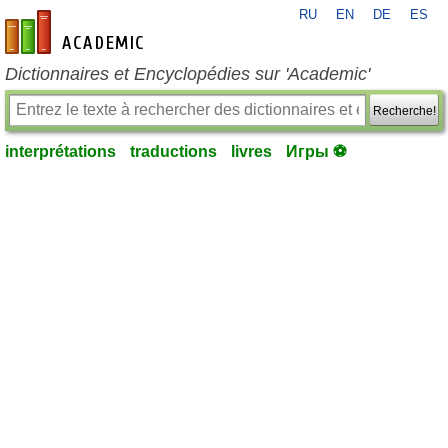
RU
EN
DE
ES
fr-academic.com
Dictionnaires et Encyclopédies sur 'Academic'
Recherche!
interprétations
traductions
livres
Игры ⚽