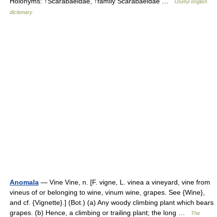
Holonyms: ↑Scarabaeidae, ↑family Scarabaeidae …
Useful english
dictionary
Anomala
— Vine Vine, n. [F. vigne, L. vinea a vineyard, vine from
vineus of or belonging to wine, vinum wine, grapes. See {Wine},
and cf. {Vignette}.] (Bot.) (a) Any woody climbing plant which bears
grapes. (b) Hence, a climbing or trailing plant; the long …
The