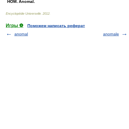
HOM.
Anomal.
Encyclopédie Universelle
.
2012
.
Игры ⚽
Поможем написать реферат
anomal
anomale