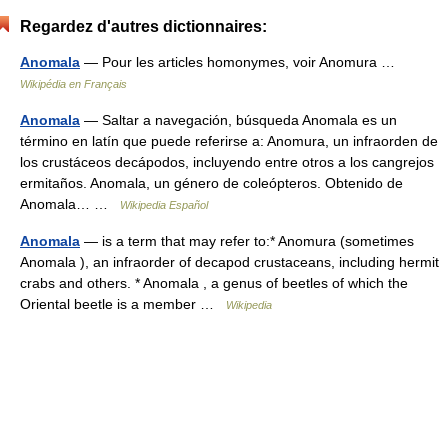
Regardez d'autres dictionnaires:
Anomala
— Pour les articles homonymes, voir Anomura …
Wikipédia en Français
Anomala
— Saltar a navegación, búsqueda Anomala es un
término en latín que puede referirse a: Anomura, un infraorden de
los crustáceos decápodos, incluyendo entre otros a los cangrejos
ermitaños. Anomala, un género de coleópteros. Obtenido de
Anomala… …
Wikipedia Español
Anomala
— is a term that may refer to:* Anomura (sometimes
Anomala ), an infraorder of decapod crustaceans, including hermit
crabs and others. * Anomala , a genus of beetles of which the
Oriental beetle is a member …
Wikipedia