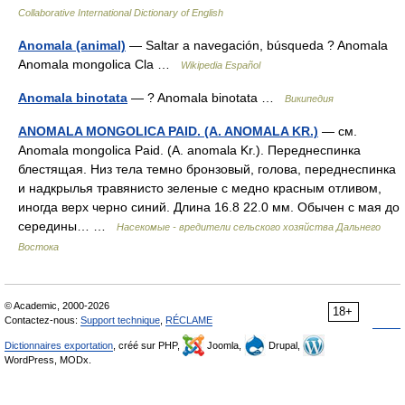
Collaborative International Dictionary of English
Anomala (animal)
— Saltar a navegación, búsqueda ? Anomala
Anomala mongolica Cla …
Wikipedia Español
Anomala binotata
— ? Anomala binotata …
Википедия
ANOMALA MONGOLICA PAID. (A. ANOMALA KR.)
— см.
Anomala mongolica Paid. (A. anomala Kr.). Переднеспинка
блестящая. Низ тела темно бронзовый, голова, переднеспинка
и надкрылья травянисто зеленые с медно красным отливом,
иногда верх черно синий. Длина 16.8 22.0 мм. Обычен с мая до
середины… …
Насекомые - вредители сельского хозяйства Дальнего
Востока
© Academic, 2000-2026
18+
Contactez-nous:
Support technique
,
RÉCLAME
Dictionnaires exportation
, créé sur PHP,
Joomla,
Drupal,
WordPress, MODx.